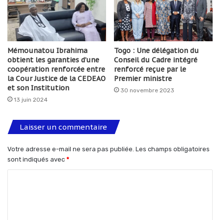
Mémounatou Ibrahima
Togo : Une délégation du
obtient les garanties d’une
Conseil du Cadre intégré
coopération renforcée entre
renforcé reçue par le
la Cour Justice de la CEDEAO
Premier ministre
et son Institution
30 novembre 2023
13 juin 2024
Laisser un commentaire
Votre adresse e-mail ne sera pas publiée.
Les champs obligatoires
sont indiqués avec
*
C
o
m