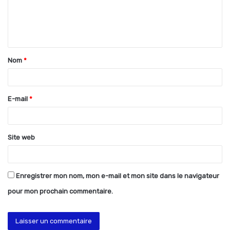
m
e
n
t
Nom
*
a
i
r
E-mail
*
e
*
Site web
Enregistrer mon nom, mon e-mail et mon site dans le navigateur
pour mon prochain commentaire.