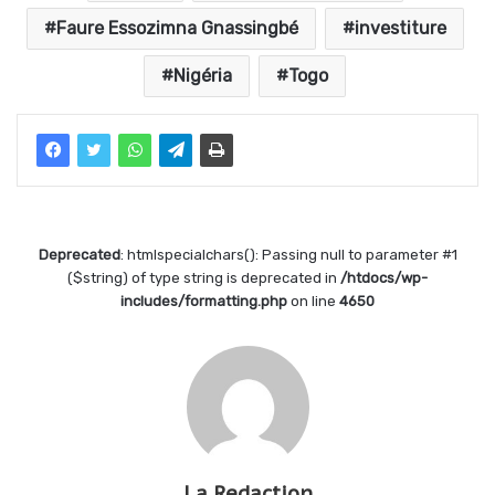
Faure Essozimna Gnassingbé
investiture
Nigéria
Togo
Deprecated
: htmlspecialchars(): Passing null to parameter #1
($string) of type string is deprecated in
/htdocs/wp-
includes/formatting.php
on line
4650
La Redaction