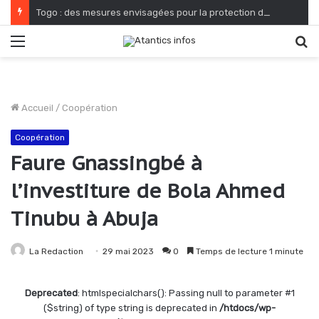
Togo : des mesures envisagées pour la protection du cadre de vie et de salubrité publique
Menu
R
Accueil
/
Coopération
Coopération
Faure Gnassingbé à
l’investiture de Bola Ahmed
Tinubu à Abuja
La Redaction
29 mai 2023
0
Temps de lecture 1 minute
Deprecated
: htmlspecialchars(): Passing null to parameter #1
($string) of type string is deprecated in
/htdocs/wp-