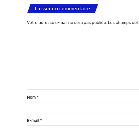
Laisser un commentaire
Votre adresse e-mail ne sera pas publiée.
Les champs obli
C
o
m
m
e
n
t
Nom
*
a
i
r
E-mail
*
e
*