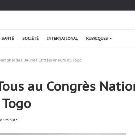
o au Togo : une relance fondée sur le verdissement et la qualité
SANTÉ
SOCIÉTÉ
INTERNATIONAL
RUBRIQUES
 National des Jeunes Entrepreneurs du Togo
Tous au Congrès Natio
 Togo
e 1 minute