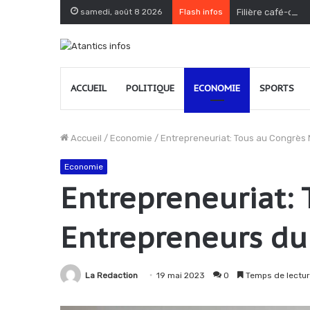
samedi, août 8 2026
Flash infos
Filière café-caca
ACCUEIL
POLITIQUE
ECONOMIE
SPORTS
Accueil
/
Economie
/
Entrepreneuriat: Tous au Congrès
Economie
Entrepreneuriat: 
Entrepreneurs du
La Redaction
19 mai 2023
0
Temps de lectur