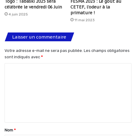
Togo : Tabaski 2025 sera
FESMA 2023 : Le goût au
célébrée le vendredi 06 Juin
CETEF, l’odeur à la
primature !
4 juin 2025
11 mai 2023
Laisser un commentaire
Votre adresse e-mail ne sera pas publiée.
Les champs obligatoires
sont indiqués avec
*
C
o
m
m
e
n
t
Nom
*
a