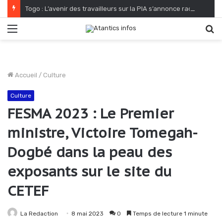
Togo : L’avenir des travailleurs sur la PIA s’annonce radieux
Menu
R
Accueil
/
Culture
Culture
FESMA 2023 : Le Premier
ministre, Victoire Tomegah-
Dogbé dans la peau des
exposants sur le site du
CETEF
La Redaction
8 mai 2023
0
Temps de lecture 1 minute