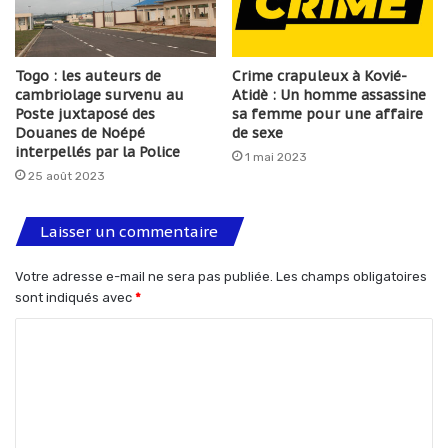
Togo : les auteurs de
Crime crapuleux à Kovié-
cambriolage survenu au
Atidè : Un homme assassine
Poste juxtaposé des
sa femme pour une affaire
Douanes de Noépé
de sexe
interpellés par la Police
1 mai 2023
25 août 2023
Laisser un commentaire
Votre adresse e-mail ne sera pas publiée.
Les champs obligatoires
sont indiqués avec
*
C
o
m
m