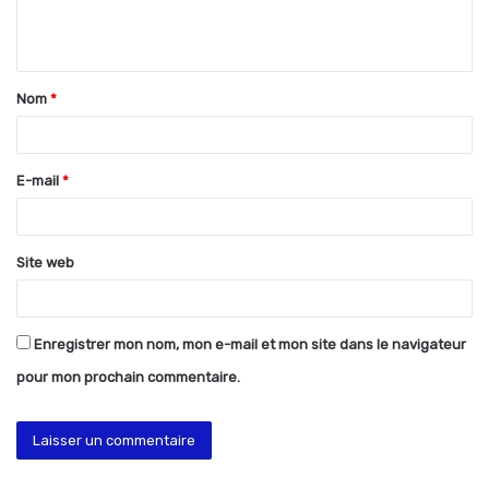
e
n
t
Nom
*
a
i
r
E-mail
*
e
*
Site web
Enregistrer mon nom, mon e-mail et mon site dans le navigateur
pour mon prochain commentaire.