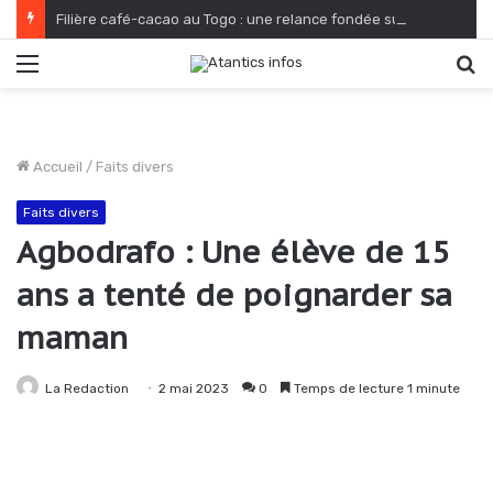
Filière café-cacao au Togo : une relance fondée sur le verdissement et la qualité
Menu
R
Accueil
/
Faits divers
Faits divers
Agbodrafo : Une élève de 15
ans a tenté de poignarder sa
maman
La Redaction
2 mai 2023
0
Temps de lecture 1 minute