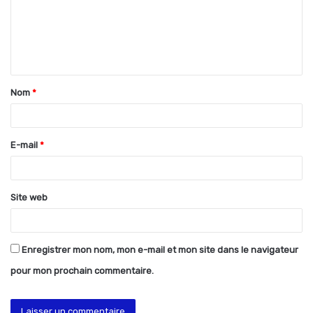
m
e
n
t
Nom
*
a
i
r
E-mail
*
e
*
Site web
Enregistrer mon nom, mon e-mail et mon site dans le navigateur
pour mon prochain commentaire.