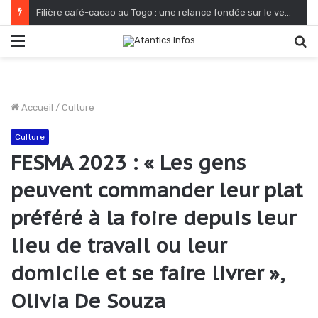
Filière café-cacao au Togo : une relance fondée sur le verdissement et la qualité
Menu
R
Accueil
/
Culture
Culture
FESMA 2023 : « Les gens
peuvent commander leur plat
préféré à la foire depuis leur
lieu de travail ou leur
domicile et se faire livrer »,
Olivia De Souza