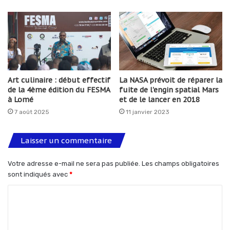
Art culinaire : début effectif
La NASA prévoit de réparer la
de la 4ème édition du FESMA
fuite de l'engin spatial Mars
à Lomé
et de le lancer en 2018
7 août 2025
11 janvier 2023
Laisser un commentaire
Votre adresse e-mail ne sera pas publiée.
Les champs obligatoires
sont indiqués avec
*
C
o
m