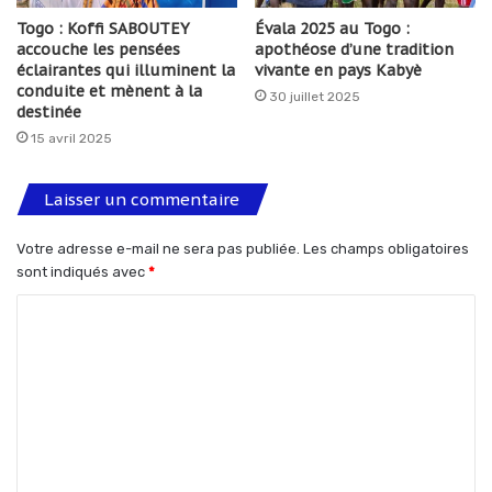
Togo : Koffi SABOUTEY
Évala 2025 au Togo :
accouche les pensées
apothéose d’une tradition
éclairantes qui illuminent la
vivante en pays Kabyè
conduite et mènent à la
30 juillet 2025
destinée
15 avril 2025
Laisser un commentaire
Votre adresse e-mail ne sera pas publiée.
Les champs obligatoires
sont indiqués avec
*
C
o
m
m
e
n