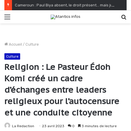
Cameroun : Paul Biya absent, le droit présent… mais jusqu’où ?
Menu
R
Accueil
/
Culture
Culture
Religion : Le Pasteur Édoh
Komi créé un cadre
d’échanges entre leaders
religieux pour l’autocensure
et une conduite citoyenne
La Redaction
23 avril 2023
0
3 minutes de lecture