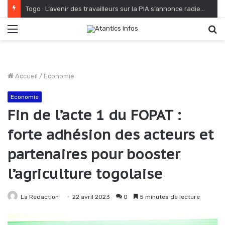
Togo : L’avenir des travailleurs sur la PIA s’annonce radieux
Menu
R
Accueil
/
Economie
Economie
Fin de l’acte 1 du FOPAT :
forte adhésion des acteurs et
partenaires pour booster
l’agriculture togolaise
La Redaction
22 avril 2023
0
5 minutes de lecture