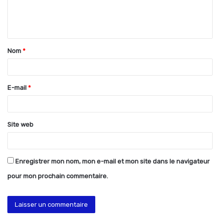
e
n
t
Nom
*
a
i
r
E-mail
*
e
*
Site web
Enregistrer mon nom, mon e-mail et mon site dans le navigateur
pour mon prochain commentaire.