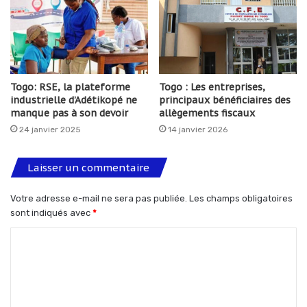
Togo: RSE, la plateforme
Togo : Les entreprises,
industrielle d’Adétikopé ne
principaux bénéficiaires des
manque pas à son devoir
allègements fiscaux
24 janvier 2025
14 janvier 2026
Laisser un commentaire
Votre adresse e-mail ne sera pas publiée.
Les champs obligatoires
sont indiqués avec
*
C
o
m
m