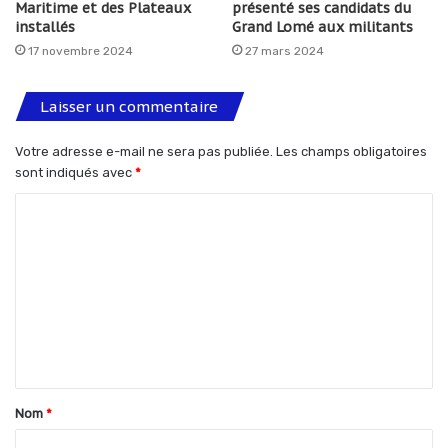
Maritime et des Plateaux
présenté ses candidats du
installés
Grand Lomé aux militants
17 novembre 2024
27 mars 2024
Laisser un commentaire
Votre adresse e-mail ne sera pas publiée.
Les champs obligatoires
sont indiqués avec
*
C
o
m
m
e
n
t
Nom
*
a
i