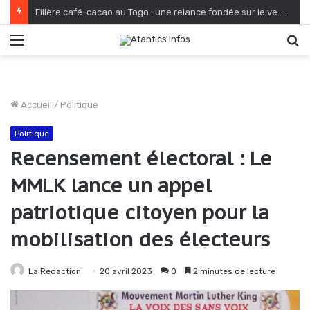
Filière café-cacao au Togo : une relance fondée sur le verdissement et la qualité
Menu
R
Accueil
/
Politique
Politique
Recensement électoral : Le
MMLK lance un appel
patriotique citoyen pour la
mobilisation des électeurs
La Redaction
20 avril 2023
0
2 minutes de lecture