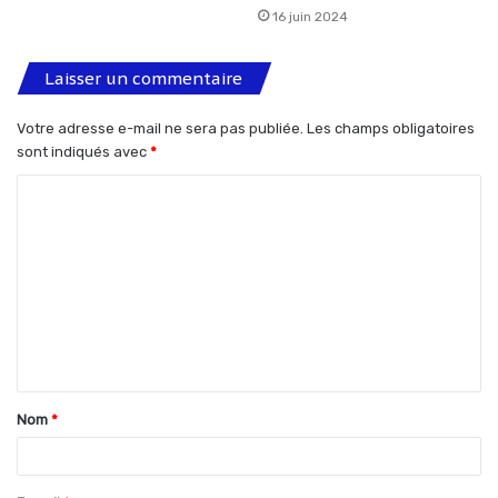
16 juin 2024
Laisser un commentaire
Votre adresse e-mail ne sera pas publiée.
Les champs obligatoires
sont indiqués avec
*
C
o
m
m
e
n
t
Nom
*
a
i
r