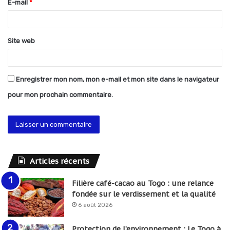
E-mail
*
e
*
Site web
Enregistrer mon nom, mon e-mail et mon site dans le navigateur
pour mon prochain commentaire.
Articles récents
Filière café-cacao au Togo : une relance
fondée sur le verdissement et la qualité
6 août 2026
Protection de l’environnement : Le Togo à