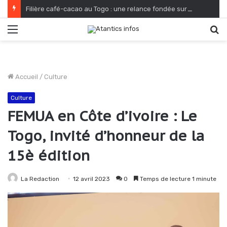
Filière café-cacao au Togo : une relance fondée sur le verdissement et la qualité
Menu
R
Accueil
/
Culture
Culture
FEMUA en Côte d’ivoire : Le
Togo, invité d’honneur de la
15è édition
La Redaction
12 avril 2023
0
Temps de lecture 1 minute