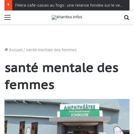
Filière café-cacao au Togo : une relance fondée sur le verdissement et la qualité
Menu
R
Accueil
/
santé mentale des femmes
santé mentale des
femmes