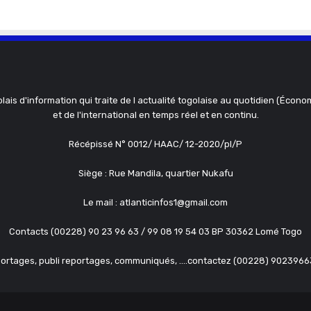
olais d'information qui traite de l actualité togolaise au quotidien (Économ
et de l'international en temps réel et en continu.
Récépissé N° 0012/ HAAC/ 12-2020/pl/P
Siège : Rue Mandila, quartier Nukafu
Le mail : atlanticinfos1@gmail.com
Contacts (00228) 90 23 96 63 / 99 08 19 54 03 BP 30362 Lomé Togo
ortages, publi reportages, communiqués, ....contactez (00228) 902396