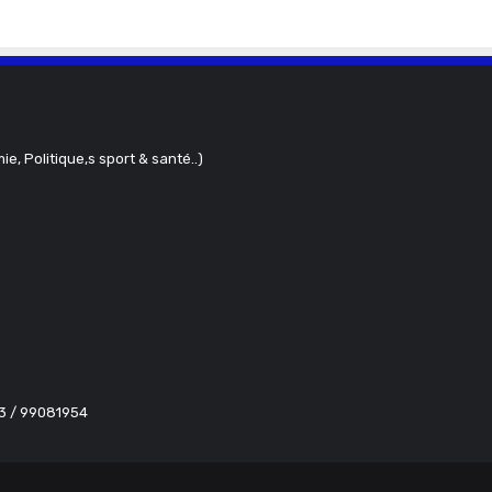
ie, Politique,s sport & santé..)
63 / 99081954