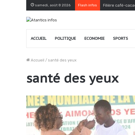
samedi, août 8 2026
Flash infos
Filière café-caca
ACCUEIL
POLITIQUE
ECONOMIE
SPORTS
Accueil
/
santé des yeux
santé des yeux