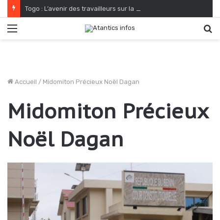
Togo : L’avenir des travailleurs sur la PIA s’annonce radieux
Menu
R
Accueil
/
Midomiton Précieux Noël Dagan
Midomiton Précieux
Noël Dagan