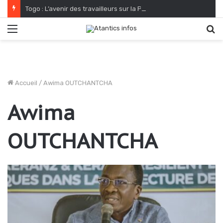
Togo : L’avenir des travailleurs sur la PIA s’annonce radieux
Menu
R
Accueil
/
Awima OUTCHANTCHA
Awima
OUTCHANTCHA