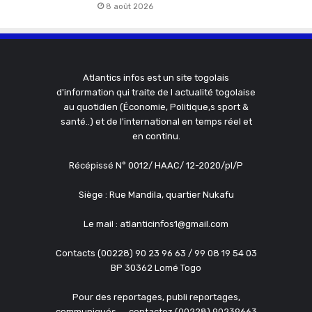
8 août 2026
Atlantics infos est un site togolais
d'information qui traite de l actualité togolaise
au quotidien (Économie, Politique,s sport &
santé..) et de l'international en temps réel et
en continu.
Récépissé N° 0012/ HAAC/ 12-2020/pl/P
Siège : Rue Mandila, quartier Nukafu
Le mail : atlanticinfos1@gmail.com
Contacts (00228) 90 23 96 63 / 99 08 19 54 03
BP 30362 Lomé Togo
Pour des reportages, publi reportages,
communiqués, ....contactez (00228) 90239663