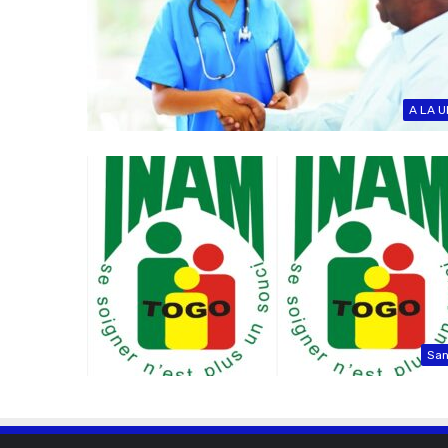
A LA U
San