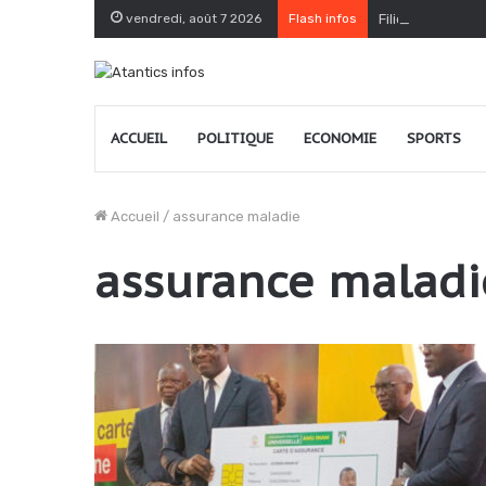
vendredi, août 7 2026
Flash infos
Filière café-cac
ACCUEIL
POLITIQUE
ECONOMIE
SPORTS
Accueil
/
assurance maladie
assurance maladi